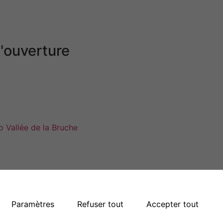
'ouverture
jeudi
de 9h00 à 11h00
dredi
de 14h00 à 16h00
nche
Fermé
Plan du site
Paramètres
Refuser tout
Accepter tout