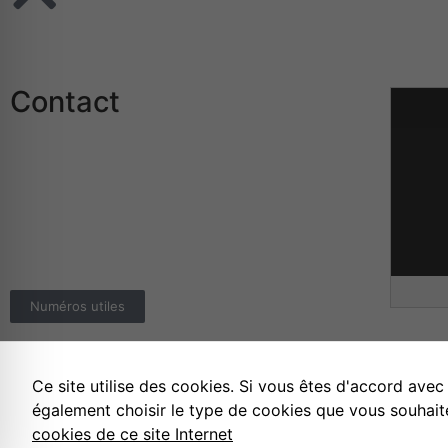
Contact
Mairie de Rothau
24 Grand Rue
67570 ROTHAU
Téléphone :
03.88.97.02.02
E-mail :
info@rothau.fr
Numéros utiles
Ce site utilise des cookies. Si vous êtes d'accord avec
Mentions légales
Politique de confiden
également choisir le type de cookies que vous souhait
cookies de ce site Internet
©
Effica CD