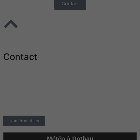
Contact
Experience
Afin que notre
site Web
fonctionne au
mieux lors de
votre visite. Si
Contact
vous refusez
ces cookies,
certaines
Mairie de Rothau
fonctionnalités
24 Grand Rue
disparaîtront
67570 ROTHAU
du site.
Téléphone :
03.88.97.02.02
E-mail :
info@rothau.fr
Marketing
En partageant
Numéros utiles
vos intérêts et
votre
comportement
Météo à Rothau