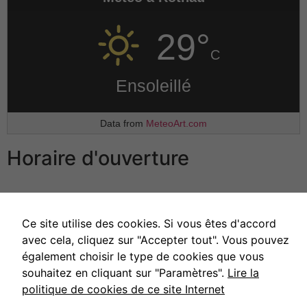
lorsque vous
visitez notre
site, vous
29°
augmentez les
C
chances de
voir du
Ensoleillé
contenu et
des offres
personnalisés.
Data from
MeteoArt.com
Horaire d'ouverture
Lundi, mardi et jeudi
de 9h00 à 11h00
Mercredi et vendredi
de 14h00 à 16h00
Samedi
et dimanche
Fermé
Ce site utilise des cookies. Si vous êtes d'accord
avec cela, cliquez sur "Accepter tout". Vous pouvez
également choisir le type de cookies que vous
souhaitez en cliquant sur "Paramètres".
Lire la
politique de cookies de ce site Internet