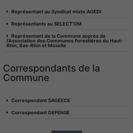
Ces cookies ne
sont pas
Représentant au Syndicat mixte AGEDI
facultatifs. Ils
sont
Représentants au SELECT'OM
nécessaires au
fonctionnement
Représentant de la Commune auprès de
du site Web.
l'Association des Communes Forestières du Haut-
Rhin, Bas-Rhin et Moselle
Statistiques
Correspondants de la
Afin que nous
puissions
Commune
améliorer la
fonctionnalité
et la
structure du
Correspondant SAGEECE
site Web, en
fonction de
Correspondant DEFENSE
la manière
dont le site
Web est
utilisé.