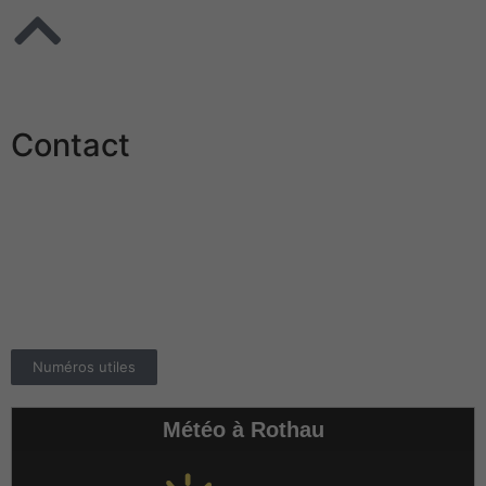
Contact
Mairie de Rothau
24 Grand Rue
67570 ROTHAU
Téléphone :
03.88.97.02.02
E-mail :
info@rothau.fr
Numéros utiles
Météo à Rothau