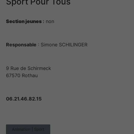
Sport Pour Tous
comportement
lorsque vous
visitez notre
Section jeunes
:
non
site, vous
augmentez les
chances de
voir du
Responsable
: Simone SCHILINGER
contenu et
des offres
personnalisés.
9 Rue de Schirmeck
67570 Rothau
06.21.46.82.15
Animation | Sport