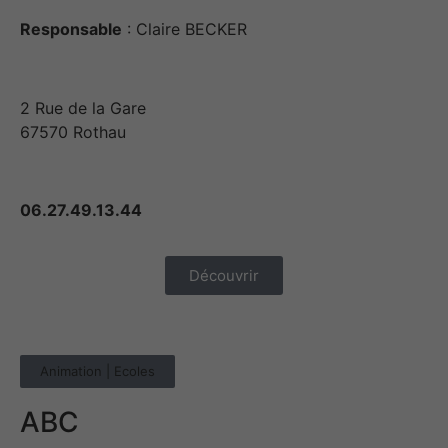
Nécessaires
Responsable
: Claire BECKER
Ces cookies ne
sont pas
facultatifs. Ils
sont
2 Rue de la Gare
nécessaires au
67570 Rothau
fonctionnement
du site Web.
06.27.49.13.44
Statistiques
Afin que nous
puissions
Découvrir
améliorer la
fonctionnalité
et la
structure du
Animation | Ecoles
site Web, en
fonction de
la manière
ABC
dont le site