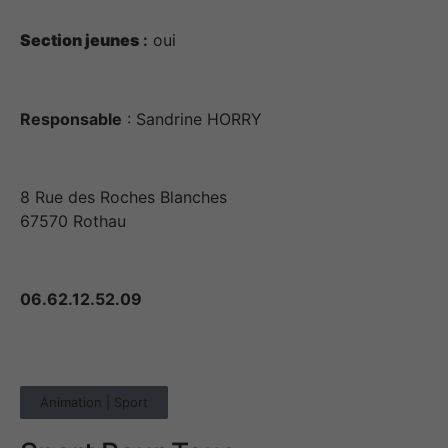
Web est
utilisé.
Section jeunes
:
oui
Experience
Afin que notre
Responsable
: Sandrine HORRY
site Web
fonctionne au
mieux lors de
votre visite. Si
8 Rue des Roches Blanches
vous refusez
67570 Rothau
ces cookies,
certaines
fonctionnalités
disparaîtront
06.62.12.52.09
du site.
Marketing
Animation | Sport
En partageant
vos intérêts et
votre