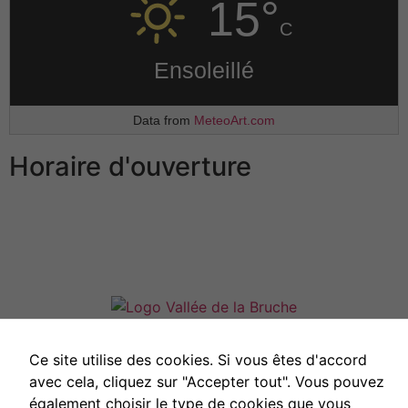
15°
C
Ensoleillé
Data from
MeteoArt.com
Horaire d'ouverture
Lundi, mardi et jeudi
de 9h00 à 11h00
Mercredi et vendredi
de 14h00 à 16h00
Samedi
et dimanche
Fermé
Ce site utilise des cookies. Si vous êtes d'accord
avec cela, cliquez sur "Accepter tout". Vous pouvez
également choisir le type de cookies que vous