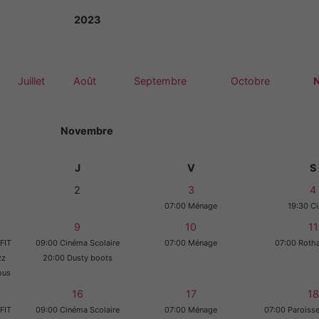
2023
Juillet
Août
Septembre
Octobre
Novembre
J
V
S
2
3
4
07:00 Ménage
19:30 C
9
10
11
FIT
09:00 Cinéma Scolaire
07:00 Ménage
07:00 Rotha
zz
20:00 Dusty boots
ous
16
17
18
FIT
09:00 Cinéma Scolaire
07:00 Ménage
07:00 Paroisse