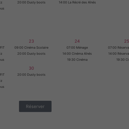
zz
20:00 Dusty boots
14:00 La Récré des Aînés
ous
23
24
2
FIT
09:00 Cinéma Scolaire
07:00 Ménage
07:00 Réserva
zz
20:00 Dusty boots
14:00 Cinéma Aînés
14:00 Réserva
ous
19:30 Cinéma
19:30 C
30
FIT
20:00 Dusty boots
zz
ous
Réserver