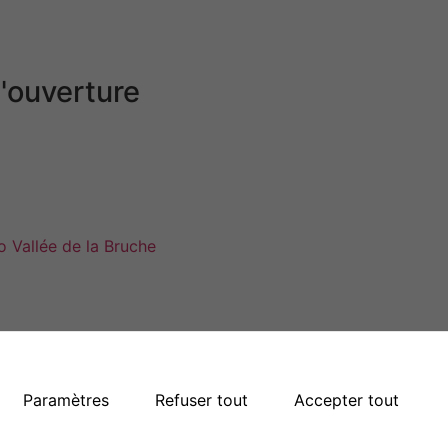
'ouverture
jeudi
de 9h00 à 11h00
dredi
de 14h00 à 16h00
nche
Fermé
Plan du site
Paramètres
Refuser tout
Accepter tout