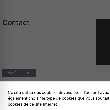
Contact
Mairie de Rothau
24 Grand Rue
67570 ROTHAU
Téléphone :
03.88.97.02.02
E-mail :
info@rothau.fr
Numéros utiles
Ce site utilise des cookies. Si vous êtes d'accord avec
Mentions légales
Politique de confiden
également choisir le type de cookies que vous souhait
cookies de ce site Internet
©
Effica CD