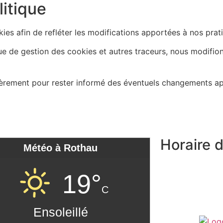
litique
ies afin de refléter les modifications apportées à nos prati
e de gestion des cookies et autres traceurs, nous modifion
rement pour rester informé des éventuels changements app
Horaire d
Météo à Rothau
Lundi, mardi et 
19°
Mercredi et ven
C
Samedi
et dima
Ensoleillé