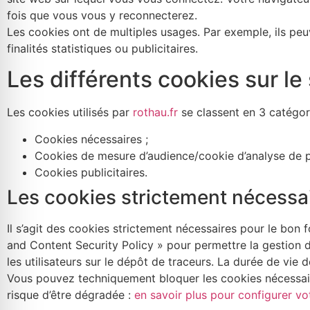
sont
fois que vous vous y reconnecterez.
nécessaires au
Les cookies ont de multiples usages. Par exemple, ils peu
fonctionnement
du site Web.
finalités statistiques ou publicitaires.
Les différents cookies sur le 
Statistiques
Afin que nous
Les cookies utilisés par
rothau.fr
se classent en 3 catégori
puissions
améliorer la
Cookies nécessaires ;
fonctionnalité
Cookies de mesure d’audience/cookie d’analyse de 
et la
Cookies publicitaires.
structure du
Les cookies strictement nécessa
site Web, en
fonction de
la manière
Il s’agit des cookies strictement nécessaires pour le bon
dont le site
and Content Security Policy » pour permettre la gestion de
Web est
les utilisateurs sur le dépôt de traceurs. La durée de vie 
utilisé.
Vous pouvez techniquement bloquer les cookies nécessaire
risque d’être dégradée :
en savoir plus pour configurer vo
Experience