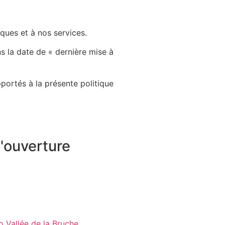
ques et à nos services.
s la date de « dernière mise à
ortés à la présente politique
'ouverture
jeudi
de 9h00 à 11h00
dredi
de 14h00 à 16h00
nche
Fermé