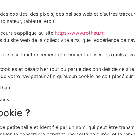
se des cookies, des pixels, des balises web et d’autres traceu
inateur, tablette, etc.).
aceurs s’applique au site
https://www.rothau.fr
.
 du site web de la collectivité ainsi que l’expérience de na
e leur fonctionnement et comment utiliser les outils à votr
kies et désactiver tout ou partie des cookies de ce site 
e votre navigateur afin qu’aucun cookie ne soit placé sur 
thau
tics
ookie ?
e petite taille et identifié par un nom, qui peut être transm
r web le conservera pendant une certaine durée, et le ren