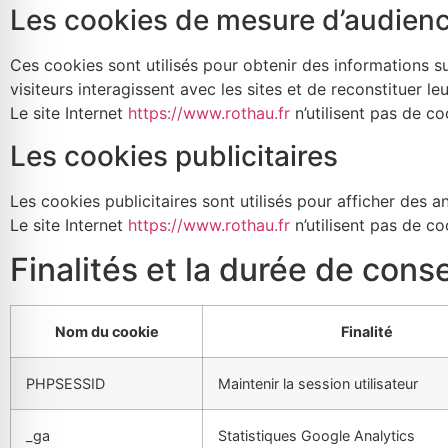
Les cookies de mesure d’audien
Afin que notre
site Web
fonctionne au
Ces cookies sont utilisés pour obtenir des informations 
mieux lors de
visiteurs interagissent avec les sites et de reconstituer le
votre visite. Si
Le site Internet
https://www.rothau.fr
n’utilisent pas de c
vous refusez
ces cookies,
Les cookies publicitaires
certaines
fonctionnalités
disparaîtront
Les cookies publicitaires sont utilisés pour afficher des an
du site.
Le site Internet
https://www.rothau.fr
n’utilisent pas de coo
Finalités et la durée de cons
Marketing
En partageant
vos intérêts et
Nom du cookie
Finalité
votre
comportement
PHPSESSID
Maintenir la session utilisateur
lorsque vous
visitez notre
site, vous
_ga
Statistiques Google Analytics
augmentez les