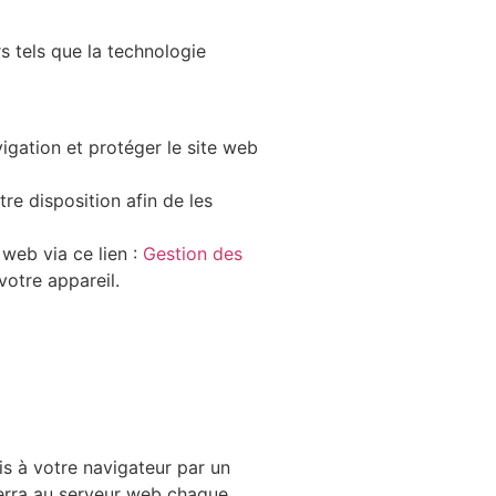
rs tels que la technologie
vigation et protéger le site web
e disposition afin de les
web via ce lien :
Gestion des
votre appareil.
is à votre navigateur par un
verra au serveur web chaque