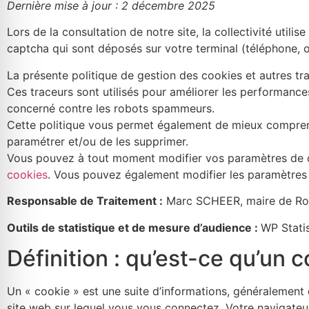
Dernière mise à jour : 2 décembre 2025
Lors de la consultation de notre site, la collectivité utili
captcha qui sont déposés sur votre terminal (téléphone, ord
La présente politique de gestion des cookies et autres tr
Ces traceurs sont utilisés pour améliorer les performances
concerné contre les robots spammeurs.
Cette politique vous permet également de mieux comprendr
paramétrer et/ou de les supprimer.
Vous pouvez à tout moment modifier vos paramètres de coo
cookies
. Vous pouvez également modifier les paramètres d
Responsable de Traitement :
Marc SCHEER, maire de Ro
Outils de statistique et de mesure d’audience :
WP Statis
Définition : qu’est-ce qu’un c
Nécessaires
Ces cookies ne
sont pas
Un « cookie » est une suite d’informations, généralement d
facultatifs. Ils
site web sur lequel vous vous connectez. Votre navigateu