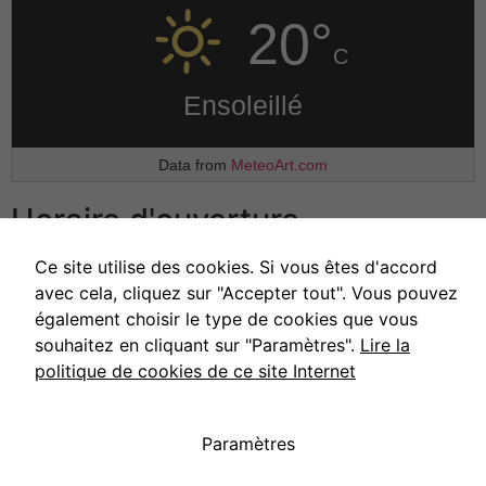
20°
C
Ensoleillé
Data from
MeteoArt.com
Nécessaires
Ces cookies ne
Horaire d'ouverture
sont pas
facultatifs. Ils
Ce site utilise des cookies. Si vous êtes d'accord
Lundi, mardi et jeudi
de 9h00 à 11h00
sont
avec cela, cliquez sur "Accepter tout". Vous pouvez
Mercredi et vendredi
de 14h00 à 16h00
nécessaires au
également choisir le type de cookies que vous
fonctionnement
Samedi
et dimanche
Fermé
du site Web.
souhaitez en cliquant sur "Paramètres".
Lire la
politique de cookies de ce site Internet
Statistiques
Afin que nous
Paramètres
puissions
améliorer la