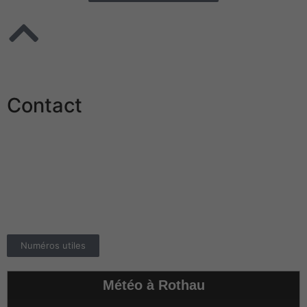
Contact
Mairie de Rothau
24 Grand Rue
67570 ROTHAU
Téléphone :
03.88.97.02.02
E-mail :
info@rothau.fr
Numéros utiles
Météo à Rothau