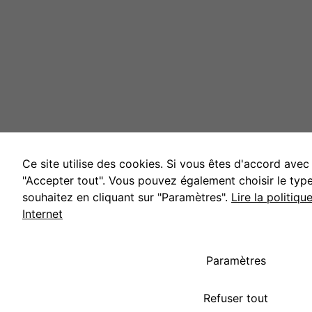
augmentez 
chances de
voir du
contenu et
des offres
personnalis
Ce site utilise des cookies. Si vous êtes d'accord avec 
"Accepter tout". Vous pouvez également choisir le typ
souhaitez en cliquant sur "Paramètres".
Lire la politiq
Internet
Paramètres
Refuser tout