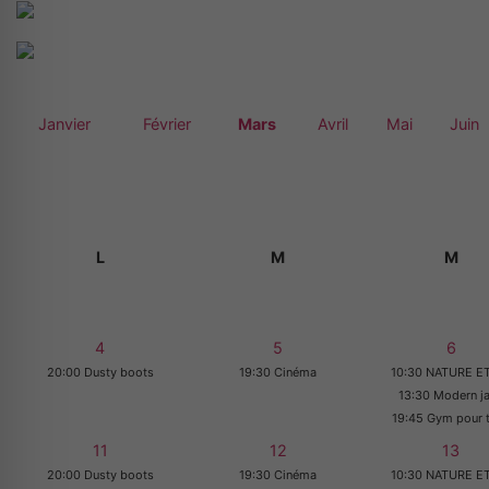
Janvier
Février
Mars
Avril
Mai
Juin
L
M
M
4
5
6
20:00 Dusty boots
19:30 Cinéma
10:30 NATURE ET
13:30 Modern j
19:45 Gym pour 
11
12
13
20:00 Dusty boots
19:30 Cinéma
10:30 NATURE ET