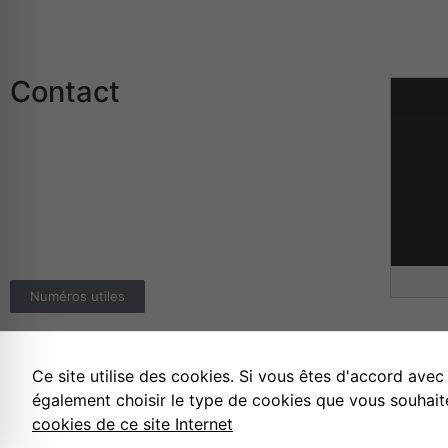
Contact
Mairie de Rothau
24 Grand Rue
67570 ROTHAU
Téléphone :
03.88.97.02.02
E-mail :
info@rothau.fr
Numéros utiles
Ce site utilise des cookies. Si vous êtes d'accord avec
Mentions légales
Politique de confiden
également choisir le type de cookies que vous souhait
cookies de ce site Internet
©
Effica CD