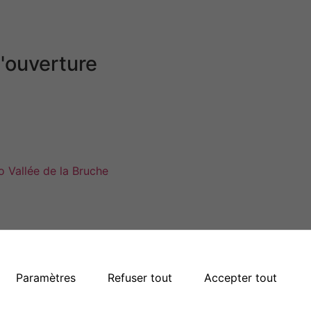
'ouverture
jeudi
de 9h00 à 11h00
dredi
de 14h00 à 16h00
nche
Fermé
Plan du site
Paramètres
Refuser tout
Accepter tout