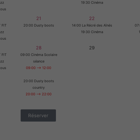
azz
19:30 Cinéma
tous
21
22
 FIT
20:00 Dusty boots
14:00 La Récré des Aînés
07:
azz
19:30 Cinéma
tous
28
29
 FIT
09:00 Cinéma Scolaire
azz
séance
tous
09:00 --> 12:00
20:00 Dusty boots
country
20:00 --> 22:00
Réserver