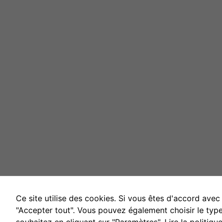
comportem
lorsque vo
visitez notr
site, vous
augmentez 
chances de
voir du
contenu et
des offres
personnalis
Ce site utilise des cookies. Si vous êtes d'accord avec 
"Accepter tout". Vous pouvez également choisir le typ