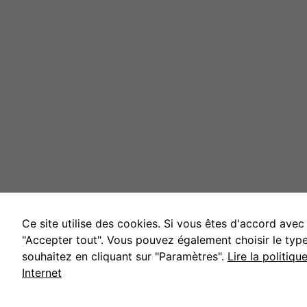
Ce site utilise des cookies. Si vous êtes d'accord avec 
"Accepter tout". Vous pouvez également choisir le typ
souhaitez en cliquant sur "Paramètres".
Lire la politiq
Internet