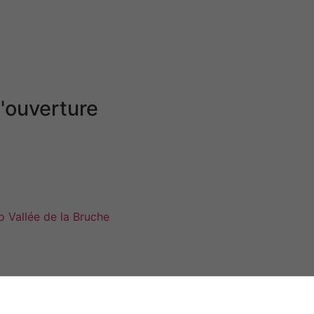
'ouverture
jeudi
de 9h00 à 11h00
dredi
de 14h00 à 16h00
nche
Fermé
Plan du site