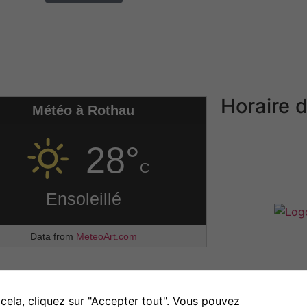
Horaire d
Météo à Rothau
Lundi, mardi et 
28°
Mercredi et ven
C
Samedi
et dima
Ensoleillé
Data from
MeteoArt.com
Nécessaires
Ces cookies ne
sont pas
facultatifs. Ils
 cela, cliquez sur "Accepter tout". Vous pouvez
tialité
Politique de cookies
Gestion des cookies