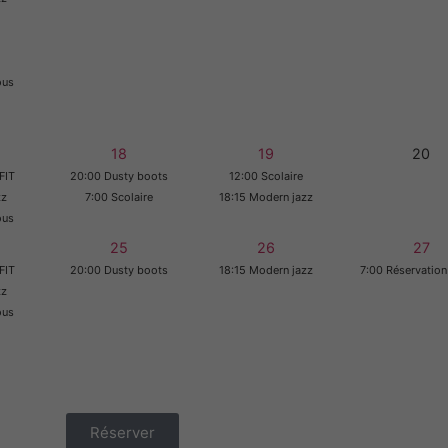
ous
18
19
20
FIT
20:00 Dusty boots
12:00 Scolaire
zz
7:00 Scolaire
18:15 Modern jazz
ous
25
26
27
FIT
20:00 Dusty boots
18:15 Modern jazz
7:00 Réservation
zz
ous
Réserver