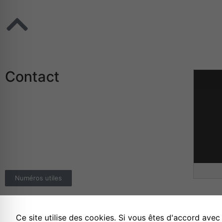
Contact
Mairie de Rothau
24 Grand Rue
67570 ROTHAU
Téléphone :
03.88.97.02.02
E-mail :
info@rothau.fr
Numéros utiles
Ce site utilise des cookies. Si vous êtes d'accord avec
Mentions légales
Politique de confiden